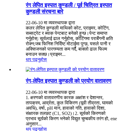
रंग लेपित इस्पात कुण्डली / पूर्व चित्रित इस्पात
कुण्डली संरचना बारे
22-06-10 मा व्यवस्थापक द्वारा
कलर लेपित कुण्डली माथिको कोट, प्राइमर, कोटिंग,
सब्सट्रेट र ब्याक पेन्टबाट बनेको हुन्छ।पेन्ट समाप्त
गर्नुहोस्: सूर्यलाई ढाल गर्नुहोस्, कोटिंगमा पराबैंगनी क्षति
रोक्न;जब फिनिश निर्दिष्ट मोटाईमा पुग्छ, यसले पानी र
अक्सिजनको पारगम्यता कम गर्दै, बाक्लो ढाल फिल्म
बनाउन सक्छ।प्राइमर...
थप पढ्नुहोस्
रंग-लेपित इस्पात कुण्डली को प्रयोग वातावरण
22-06-10 मा व्यवस्थापक द्वारा
1. क्षरणको वातावरणीय कारक अक्षांश र देशान्तर,
तापक्रम, आर्द्रता, कुल विकिरण (यूवी तीव्रता, घामको
अवधि), वर्षा, pH मान, हावाको गति, हावाको दिशा,
संक्षारक तलछट (C1, SO2)।2. सूर्यको किरणको
प्रभाव सूर्यको किरण भनेको विद्युत चुम्बकीय तरंग हो, ene
अनुसार...
थप पढ्नुहोस्