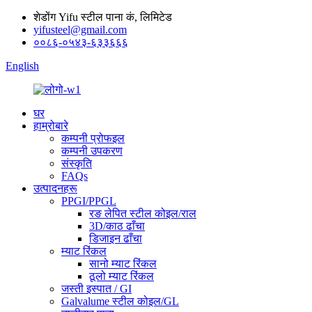
शेडोंग Yifu स्टील पाना कं, लिमिटेड
yifusteel@gmail.com
००८६-०५४३-६३३६६६
English
घर
हाम्रोबारे
कम्पनी प्रोफइल
कम्पनी उपकरण
संस्कृति
FAQs
उत्पादनहरू
PPGI/PPGL
रङ लेपित स्टील कोइल/राल
3D/काठ ढाँचा
डिजाइन ढाँचा
म्याट रिंकल
सानो म्याट रिंकल
ठूलो म्याट रिंकल
जस्ती इस्पात / GI
Galvalume स्टील कोइल/GL