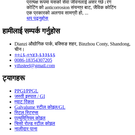
प्रत्यक्ष रूपमा यसको सेवा जीवनलाई असर गर्छ।रंग
कोटिंग को anticorrosion संयन्त्र बाट, जैविक कोटिंग
एक प्रकारको अलगाव सामग्री हो, ...
थप पढ्नुहोस्
हामीलाई सम्पर्क गर्नुहोस
Dianzi औद्योगिक पार्क, बक्सिङ शहर, Binzhou Conty, Shandong,
चीन।
००८६-०५४३-६३३६६६
0086-18354307205
yifusteel@gmail.com
ट्यागहरू
PPGI/PPGL
जस्ती इस्पात / GI
म्याट रिंकल
Galvalume स्टील कोइल/GL
स्टिल स्ट्रिप्स
एल्युमिनियम कोइल
चिसो रोल्ड स्टील कोइल
नालीदार पाना